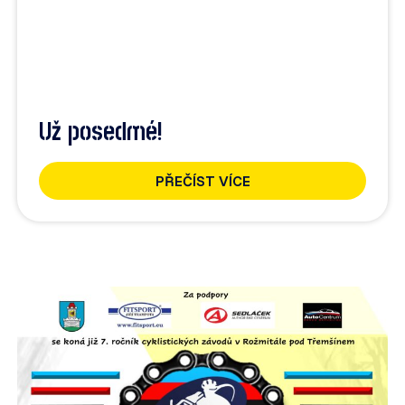
Už posedmé!
PŘEČÍST VÍCE