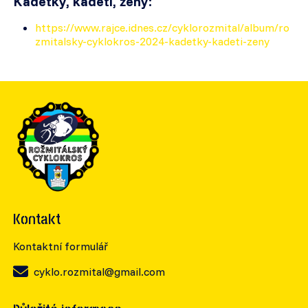
Kadetky, kadeti, ženy:
https://www.rajce.idnes.cz/cyklorozmital/album/ro
zmitalsky-cyklokros-2024-kadetky-kadeti-zeny
Kontakt
Kontaktní formulář
cyklo.rozmital@gmail.com