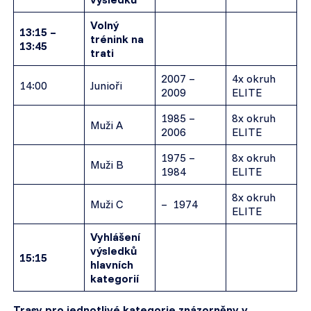
Volný
13:15 –
trénink na
13:45
trati
2007 –
4x okruh
14:00
Junioři
2009
ELITE
1985 –
8x okruh
Muži A
2006
ELITE
1975 –
8x okruh
Muži B
1984
ELITE
8x okruh
Muži C
– 1974
ELITE
Vyhlášení
výsledků
15:15
hlavních
kategorií
Trasy pro jednotlivé kategorie znázorněny v