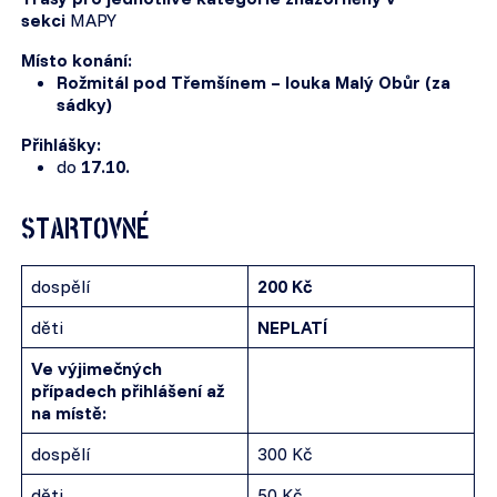
sekci
MAPY
Místo konání:
Rožmitál pod Třemšínem – louka Malý Obůr (za
sádky)
Přihlášky:
do
17.10.
STARTOVNÉ
dospělí
200 Kč
děti
NEPLATÍ
Ve výjimečných
případech přihlášení až
na místě:
dospělí
300 Kč
děti
50 Kč