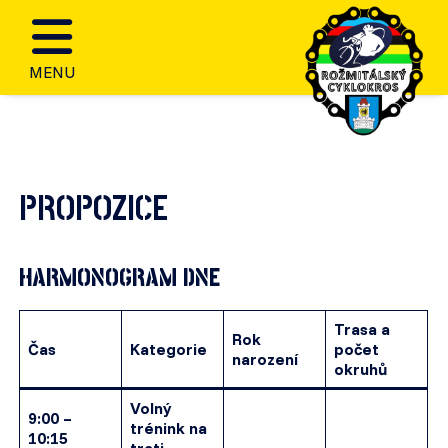
MENU
PROPOZICE
HARMONOGRAM DNE
Trasa a
Rok
Čas
Kategorie
počet
narození
okruhů
Volný
9:00 –
trénink na
10:15