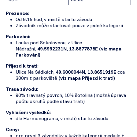
Prezence:
Od 9:15 hod, v místě startu závodu
Závodník může startovat pouze v jedné kategorii
Parkování:
Louka pod Sokolovnou, z Ulice
Nádražní,
49.5992231N, 13.8677878E (viz mapa
Parkování)
Příjezd k trati:
Ulice Na Sádkách,
49.6000044N, 13.8651919E
cca
300m z parkoviště
(viz mapa Příjezd k trati)
Trasa závodu:
90% travnatý povrch, 10% šotolina (možná úprava
počtu okruhů podle stavu trati)
Vyhlášení výsledků:
dle Harmonogramu, v místě startu závodu
Ceny:
pro první 3 závodníky v každé kategorii medaile +