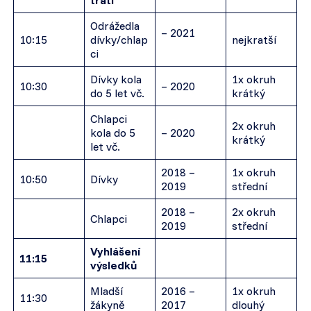
trati
Odrážedla
– 2021
10:15
dívky/chlap
nejkratší
ci
Dívky kola
1x okruh
10:30
– 2020
do 5 let vč.
krátký
Chlapci
2x okruh
kola do 5
– 2020
krátký
let vč.
2018 –
1x okruh
10:50
Dívky
2019
střední
2018 –
2x okruh
Chlapci
2019
střední
Vyhlášení
11:15
výsledků
Mladší
2016 –
1x okruh
11:30
žákyně
2017
dlouhý